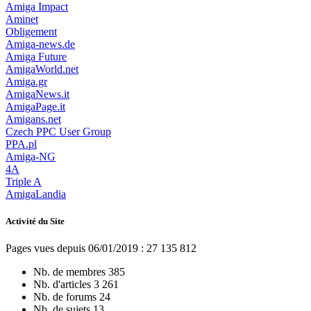
Amiga Impact
Aminet
Obligement
Amiga-news.de
Amiga Future
AmigaWorld.net
Amiga.gr
AmigaNews.it
AmigaPage.it
Amigans.net
Czech PPC User Group
PPA.pl
Amiga-NG
4A
Triple A
AmigaLandia
Activité du Site
Pages vues depuis 06/01/2019 : 27 135 812
Nb. de membres
385
Nb. d'articles
3 261
Nb. de forums
24
Nb. de sujets
13