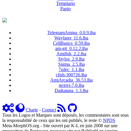
Templario
Papio
TelegramAmiga_0.0.9.lha
Wayfarer_11.6.lha
CellBasics_0.59.lha
am-git_0.12.2.lha
Amifish_2.2.lha
Stylos_2.9.lha
Sigma_2.5.lha
7zdec_1.1.lha
cfish-300726.lha
AmiArcadia_36.53.lha
nextvi-7.0.lha
Daikatana_1.3.lha
Charte
-
Contact
Tous les Logos et Marques sont déposés, les commentaires sont sous
la responsabilité de ceux qui les ont publiés, le reste ©
NPDS
Meta-MorphOS.org - Site ouvert par K-L en juin 2008 sur une
proposition de Papiosaur, nouveau site par BeWorld en janvier