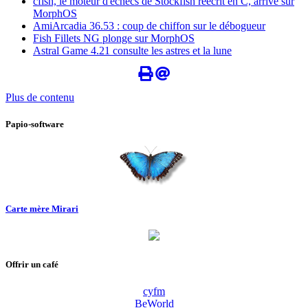
cfish, le moteur d'échecs de Stockfish réécrit en C, arrive sur
MorphOS
AmiArcadia 36.53 : coup de chiffon sur le débogueur
Fish Fillets NG plonge sur MorphOS
Astral Game 4.21 consulte les astres et la lune
Plus de contenu
Papio-software
Carte mère Mirari
Offrir un café
cyfm
BeWorld