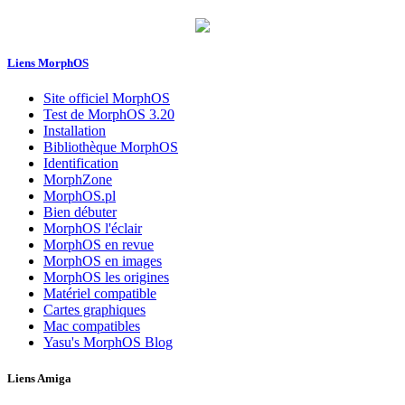
Liens MorphOS
Site officiel MorphOS
Test de MorphOS 3.20
Installation
Bibliothèque MorphOS
Identification
MorphZone
MorphOS.pl
Bien débuter
MorphOS l'éclair
MorphOS en revue
MorphOS en images
MorphOS les origines
Matériel compatible
Cartes graphiques
Mac compatibles
Yasu's MorphOS Blog
Liens Amiga