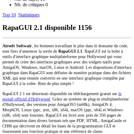
Nb. de critiques
0
Top 10
Statistiques
RapaGUI 2.1 disponible
1156
Airsoft Softwair
, les hommes travaillant le plus dans le domaine du code,
sont fiers d'annoncer la sortie de
RapaGUI 2.1
.
RapaGUI est la boîte à
outils d'interface graphique multiplateforme pour Hollywood qui vous
permet de créer des interfaces graphiques avec des widgets natifs pour
AmigaOS, Windows, macOS, Linux et Android. Les dispositions d'interface
graphique dans RapaGUI sont définies de manière pratique dans des fichiers
XML qui sont ensuite convertis en une interface graphique complète par
RapaGUI à la volée. Rien de plus simple !
RapaGUI 2.1 est désormais disponible en téléchargement gratuit sur
le
portail officiel d'Hollywood
. Grâce au système de plug-in multiplateforme
d'Hollywood, des versions pour AmigaOS3 (m68k), AmigaOS 4,
MorphOS, Linux (ppc, arm, x86, x64), macOS (ppc, x64) et Windows
(x86, x64) sont fournies. RapaGUI est livré avec près de 350 pages de
documentation dans divers formats tels que PDF, HTML, AmigaGuide et
CHM qui décrivent en détail les bases de la programmation GUI et
fournissent une fonction pratique et une référence de classe.