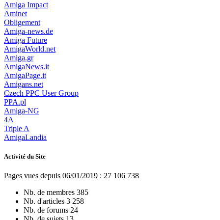
Amiga Impact
Aminet
Obligement
Amiga-news.de
Amiga Future
AmigaWorld.net
Amiga.gr
AmigaNews.it
AmigaPage.it
Amigans.net
Czech PPC User Group
PPA.pl
Amiga-NG
4A
Triple A
AmigaLandia
Activité du Site
Pages vues depuis 06/01/2019 : 27 106 738
Nb. de membres
385
Nb. d'articles
3 258
Nb. de forums
24
Nb. de sujets
13