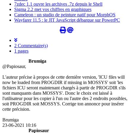
7zdec 1.1 ouvre les archives .7z depuis le Shell
Sigma 2.2 met vos chiffres en graphiques
Cameleon : un studio de peinture natif pour MorphOS
Wayfarer 11.5 : le JIT JavaScript débarque sur PowerPC
2 Commentaire(s)
1 pages
Brumiga
@Papiosaur,
L'auteur précise à propos de cette dernière version, 'ICU files will
now be loaded from PROGDIR if missing in MOSSYS' soit 'les
fichiers ICU seront maintenant chargés à partir de PROGDIR s'ils
sont manquants dans MOSSYS'. Donc le choix est laissé à
l'utilisateur pour les copier à l'un ou l'autre des 2 endroits possibles,
soit PROGDIR soit MOSSYS. Corrige ton annonce pour insérer
cette précision.
Brumiga
23-06-2021 10:16
Papiosaur