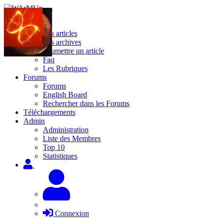
Site
Les articles
Les archives
Soumettre un article
Faq
Les Rubriques
Forums
Forums
English Board
Rechercher dans les Forums
Téléchargements
Admin
Administration
Liste des Membres
Top 10
Statistiques
Connexion