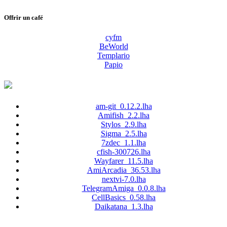
Offrir un café
cyfm
BeWorld
Templario
Papio
am-git_0.12.2.lha
Amifish_2.2.lha
Stylos_2.9.lha
Sigma_2.5.lha
7zdec_1.1.lha
cfish-300726.lha
Wayfarer_11.5.lha
AmiArcadia_36.53.lha
nextvi-7.0.lha
TelegramAmiga_0.0.8.lha
CellBasics_0.58.lha
Daikatana_1.3.lha