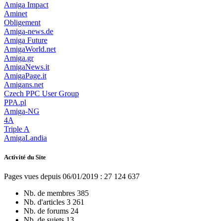
Amiga Impact
Aminet
Obligement
Amiga-news.de
Amiga Future
AmigaWorld.net
Amiga.gr
AmigaNews.it
AmigaPage.it
Amigans.net
Czech PPC User Group
PPA.pl
Amiga-NG
4A
Triple A
AmigaLandia
Activité du Site
Pages vues depuis 06/01/2019 : 27 124 637
Nb. de membres
385
Nb. d'articles
3 261
Nb. de forums
24
Nb. de sujets
13