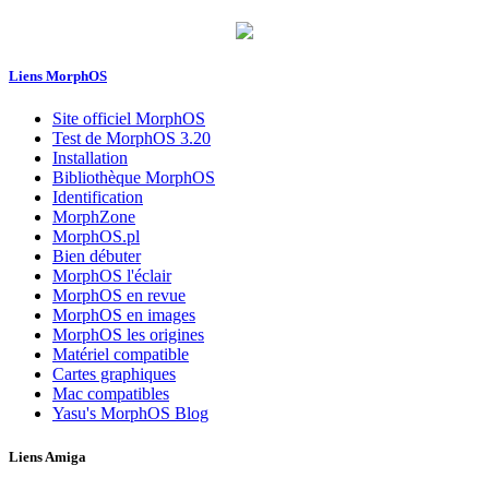
Liens MorphOS
Site officiel MorphOS
Test de MorphOS 3.20
Installation
Bibliothèque MorphOS
Identification
MorphZone
MorphOS.pl
Bien débuter
MorphOS l'éclair
MorphOS en revue
MorphOS en images
MorphOS les origines
Matériel compatible
Cartes graphiques
Mac compatibles
Yasu's MorphOS Blog
Liens Amiga